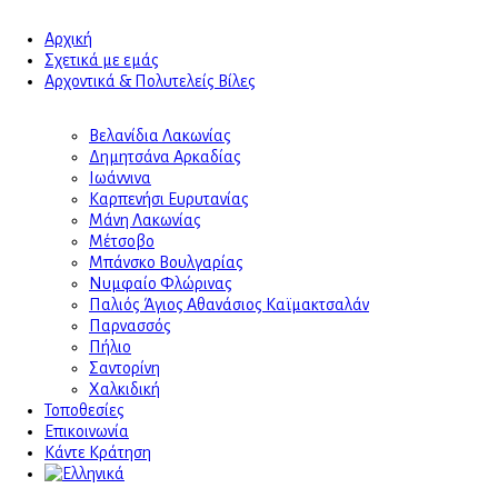
Αρχική
Σχετικά με εμάς
Αρχοντικά & Πολυτελείς Βίλες
Βελανίδια Λακωνίας
Δημητσάνα Αρκαδίας
Ιωάννινα
Καρπενήσι Ευρυτανίας
Μάνη Λακωνίας
Μέτσοβο
Μπάνσκο Βουλγαρίας
Νυμφαίο Φλώρινας
Παλιός Άγιος Αθανάσιος Καϊμακτσαλάν
Παρνασσός
Πήλιο
Σαντορίνη
Χαλκιδική
Τοποθεσίες
Επικοινωνία
Κάντε Κράτηση