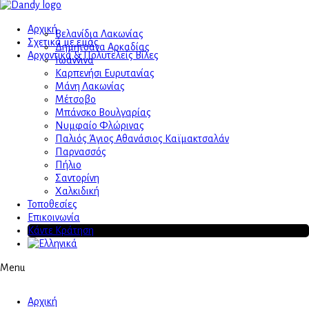
Αρχική
Βελανίδια Λακωνίας
Σχετικά με εμάς
Δημητσάνα Αρκαδίας
Αρχοντικά & Πολυτελείς Βίλες
Ιωάννινα
Καρπενήσι Ευρυτανίας
Μάνη Λακωνίας
Μέτσοβο
Μπάνσκο Βουλγαρίας
Νυμφαίο Φλώρινας
Παλιός Άγιος Αθανάσιος Καϊμακτσαλάν
Παρνασσός
Πήλιο
Σαντορίνη
Χαλκιδική
Τοποθεσίες
Επικοινωνία
Κάντε Κράτηση
Menu
Αρχική