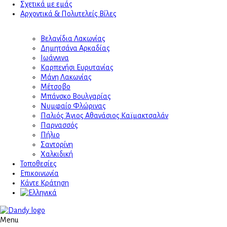
Σχετικά με εμάς
Αρχοντικά & Πολυτελείς Βίλες
Βελανίδια Λακωνίας
Δημητσάνα Αρκαδίας
Ιωάννινα
Καρπενήσι Ευρυτανίας
Μάνη Λακωνίας
Μέτσοβο
Μπάνσκο Βουλγαρίας
Νυμφαίο Φλώρινας
Παλιός Άγιος Αθανάσιος Καϊμακτσαλάν
Παρνασσός
Πήλιο
Σαντορίνη
Χαλκιδική
Τοποθεσίες
Επικοινωνία
Κάντε Κράτηση
Menu