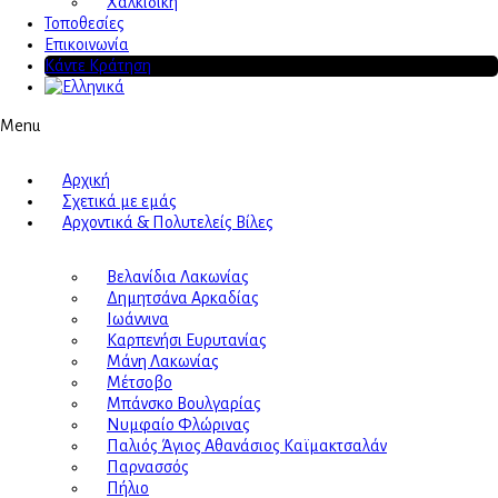
Χαλκιδική
Τοποθεσίες
Επικοινωνία
Κάντε Κράτηση
Menu
Αρχική
Σχετικά με εμάς
Αρχοντικά & Πολυτελείς Βίλες
Βελανίδια Λακωνίας
Δημητσάνα Αρκαδίας
Ιωάννινα
Καρπενήσι Ευρυτανίας
Μάνη Λακωνίας
Μέτσοβο
Μπάνσκο Βουλγαρίας
Νυμφαίο Φλώρινας
Παλιός Άγιος Αθανάσιος Καϊμακτσαλάν
Παρνασσός
Πήλιο