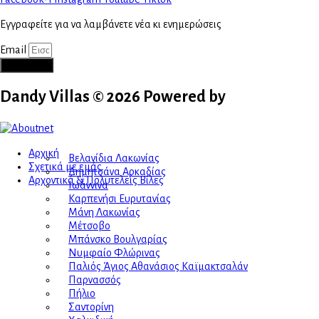
Εγγραφείτε για να λαμβάνετε νέα κι ενημερώσεις
Email
ΕΓΓΡΑΦΗ
Dandy Villas © 2026 Powered by
Aboutnet
Αρχική
Βελανίδια Λακωνίας
Σχετικά με εμάς
Δημητσάνα Αρκαδίας
Αρχοντικά & Πολυτελείς Βίλες
Ιωάννινα
Καρπενήσι Ευρυτανίας
Μάνη Λακωνίας
Μέτσοβο
Μπάνσκο Βουλγαρίας
Νυμφαίο Φλώρινας
Παλιός Άγιος Αθανάσιος Καϊμακτσαλάν
Παρνασσός
Πήλιο
Σαντορίνη