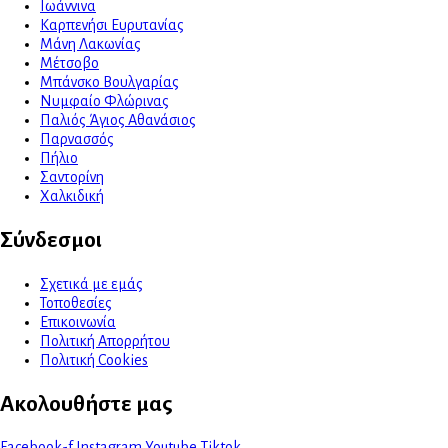
Ιωάννινα
Καρπενήσι Ευρυτανίας
Μάνη Λακωνίας
Μέτσοβο
Μπάνσκο Βουλγαρίας
Νυμφαίο Φλώρινας
Παλιός Άγιος Αθανάσιος
Παρνασσός
Πήλιο
Σαντορίνη
Χαλκιδική
Σύνδεσμοι
Σχετικά με εμάς
Τοποθεσίες
Επικοινωνία
Πολιτική Απορρήτου
Πολιτική Cookies
Ακολουθήστε μας
Facebook-f
Instagram
Youtube
Tiktok