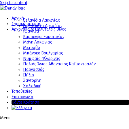
Skip to content
Αρχική
Βελανίδια Λακωνίας
Σχετικά με εμάς
Δημητσάνα Αρκαδίας
Αρχοντικά & Πολυτελείς Βίλες
Ιωάννινα
Καρπενήσι Ευρυτανίας
Μάνη Λακωνίας
Μέτσοβο
Μπάνσκο Βουλγαρίας
Νυμφαίο Φλώρινας
Παλιός Άγιος Αθανάσιος Καϊμακτσαλάν
Παρνασσός
Πήλιο
Σαντορίνη
Χαλκιδική
Τοποθεσίες
Επικοινωνία
Κάντε Κράτηση
Menu