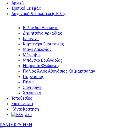
Αρχική
Σχετικά με εμάς
Αρχοντικά & Πολυτελείς Βίλες
Βελανίδια Λακωνίας
Δημητσάνα Αρκαδίας
Ιωάννινα
Καρπενήσι Ευρυτανίας
Μάνη Λακωνίας
Μέτσοβο
Μπάνσκο Βουλγαρίας
Νυμφαίο Φλώρινας
Παλιός Άγιος Αθανάσιος Καϊμακτσαλάν
Παρνασσός
Πήλιο
Σαντορίνη
Χαλκιδική
Τοποθεσίες
Επικοινωνία
Κάντε Κράτηση
ΚΑΝΤΕ ΚΡΑΤΗΣΗ