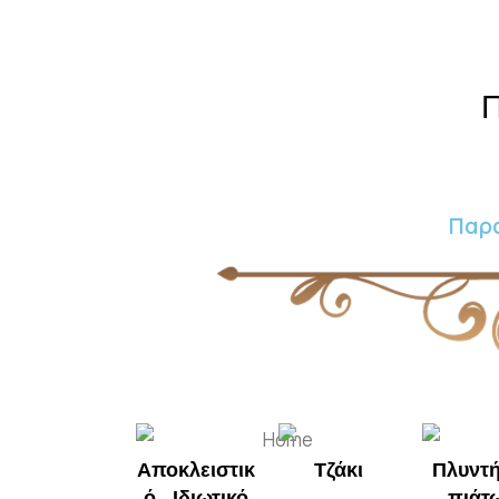
Παρα
Αποκλειστικ
Τζάκι
Πλυντή
ό , Ιδιωτικό
πιάτ