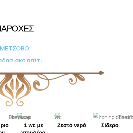
ΠΑΡΟΧΕΣ
ΜΕΤΣΟΒΟ
δοσιακό σπίτι
ριo
1 wc με
Ζεστό νερό
Σίδερο
ων
ντουζιέρα