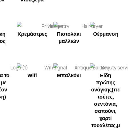
ική
Κρεμάστρες
Πιστολάκι
Θέρμανση
ος
μαλλιών
α το
Wifi
Μπαλκόνι
Είδη
 με
πρώτης
έον
ανάγκης(πε
ση)
τσέτες,
σεντόνια,
σαπούνι,
χαρτί
τουαλέτας,μ