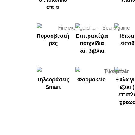
σπίτι
Πυροσβεστή
Επιτραπέζια
Ιδιωτ
ρες
παιχνίδια
είσοδ
και βιβλία
Τηλεοράσεις
Φαρμακείο
Ξύλα γι
Smart
τζάκι (
επιπλ
χρέω