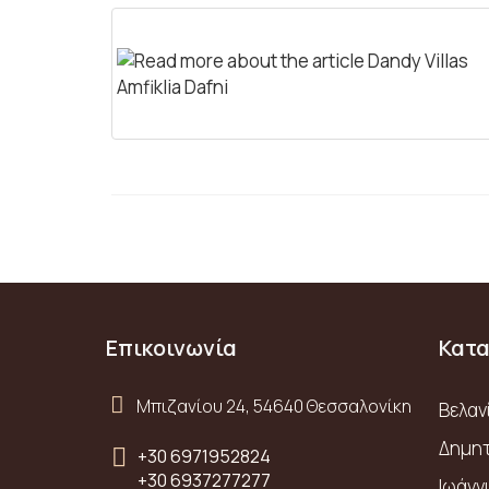
Επικοινωνία
Κατ
Μπιζανίου 24, 54640 Θεσσαλονίκη
Βελαν
Δημητ
+30 6971952824
+30 6937277277
Ιωάνν