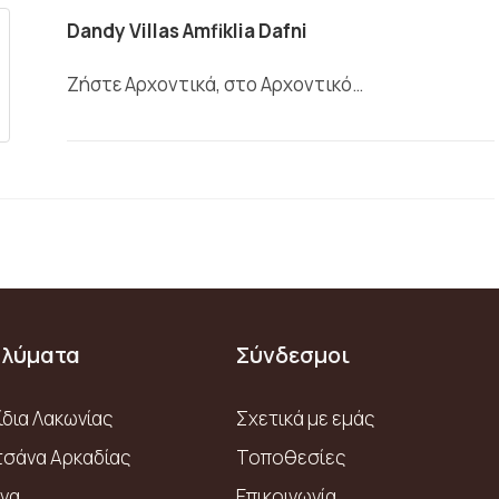
Dandy Villas Amfiklia Dafni
Ζήστε Αρχοντικά, στο Αρχοντικό…
αλύματα
Σύνδεσμοι
ίδια Λακωνίας
Σχετικά με εμάς
σάνα Αρκαδίας
Τοποθεσίες
ινα
Επικοινωνία